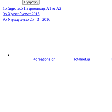
1ο Δημοτικό Πετρούπολης Α1 & A2
9o Χριστούγεννα 2015
9ο Νηπιαγωγείο 25 - 3 - 2016
© 2007 - 2026 studiozachariou.gr
Designed by
4creations.gr
Hosted by
Totalnet.gr
Member of
T