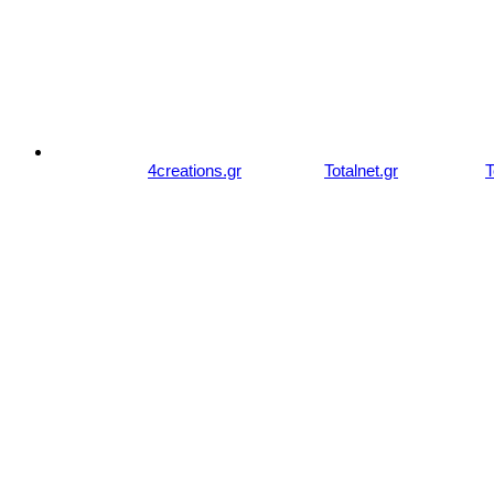
© 2007 - 2026 studiozachariou.gr
Designed by
4creations.gr
Hosted by
Totalnet.gr
Member of
T