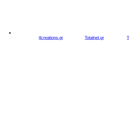
© 2007 - 2026 studiozachariou.gr
Designed by
4creations.gr
Hosted by
Totalnet.gr
Member of
T