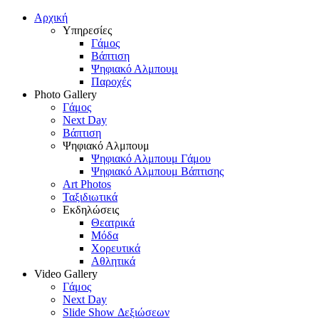
Αρχική
Υπηρεσίες
Γάμος
Βάπτιση
Ψηφιακό Αλμπουμ
Παροχές
Photo Gallery
Γάμος
Next Day
Βάπτιση
Ψηφιακό Αλμπουμ
Ψηφιακό Αλμπουμ Γάμου
Ψηφιακό Αλμπουμ Βάπτισης
Art Photos
Ταξιδιωτικά
Εκδηλώσεις
Θεατρικά
Μόδα
Χορευτικά
Αθλητικά
Video Gallery
Γάμος
Next Day
Slide Show Δεξιώσεων