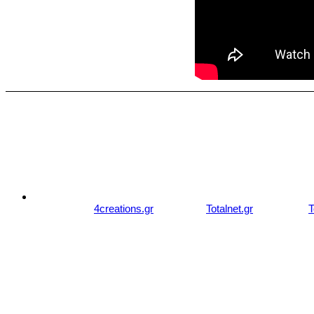
© 2007 - 2026 studiozachariou.gr
Designed by
4creations.gr
Hosted by
Totalnet.gr
Member of
T