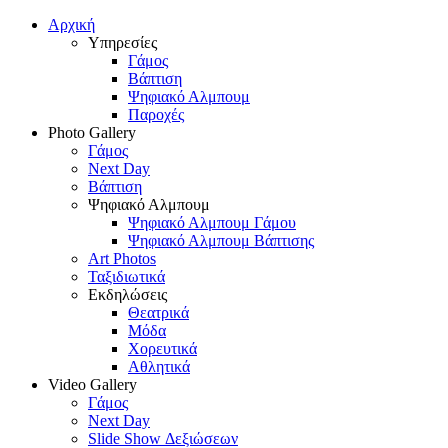
Αρχική
Υπηρεσίες
Γάμος
Βάπτιση
Ψηφιακό Αλμπουμ
Παροχές
Photo Gallery
Γάμος
Next Day
Βάπτιση
Ψηφιακό Αλμπουμ
Ψηφιακό Αλμπουμ Γάμου
Ψηφιακό Αλμπουμ Βάπτισης
Art Photos
Ταξιδιωτικά
Εκδηλώσεις
Θεατρικά
Μόδα
Χορευτικά
Αθλητικά
Video Gallery
Γάμος
Next Day
Slide Show Δεξιώσεων