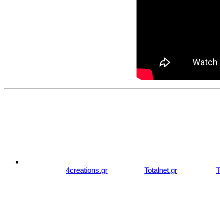
© 2007 - 2026 studiozachariou.gr
Designed by
4creations.gr
Hosted by
Totalnet.gr
Member of
T